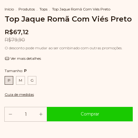
Início
.
Produtos
.
Tops
.
Top Jaque Romã Com Viés Preto
Top Jaque Romã Com Viés Preto
R$67,12
R$79,90
O desconto pode mudar ao ser combinado com outras promoções.
Ver mais detalhes
Tamanho:
P
P
M
G
Guia de medidas