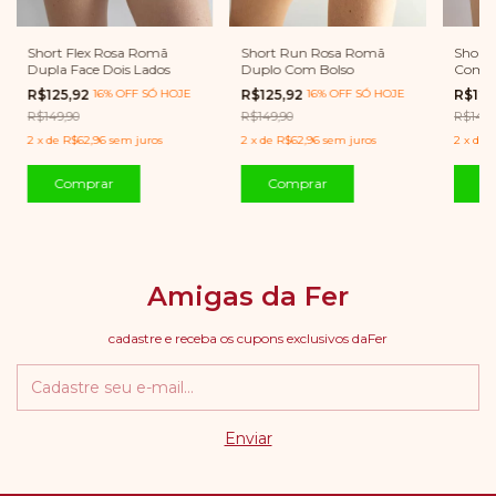
Short Flex Rosa Romã
Short Run Rosa Romã
Short
Dupla Face Dois Lados
Duplo Com Bolso
Com B
R$125,92
16% OFF SÓ HOJE
R$125,92
16% OFF SÓ HOJE
R$125
R$149,90
R$149,90
R$149,
2
x
de
R$62,96
sem juros
2
x
de
R$62,96
sem juros
2
x
de
R
Comprar
Comprar
C
Amigas da Fer
cadastre e receba os cupons exclusivos daFer