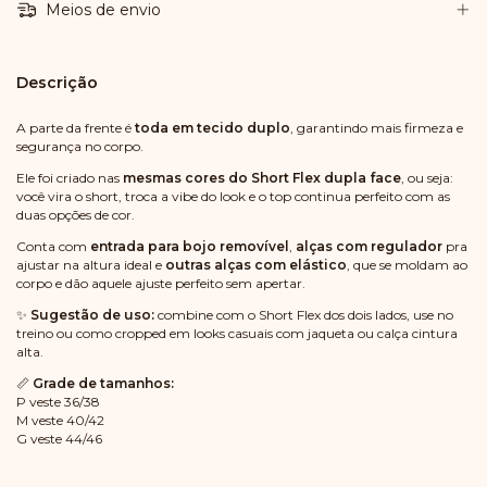
Meios de envio
Descrição
A parte da frente é
toda em tecido duplo
, garantindo mais firmeza e
segurança no corpo.
Ele foi criado nas
mesmas cores do Short Flex dupla face
, ou seja:
você vira o short, troca a vibe do look e o top continua perfeito com as
duas opções de cor.
Conta com
entrada para bojo removível
,
alças com regulador
pra
ajustar na altura ideal e
outras alças com elástico
, que se moldam ao
corpo e dão aquele ajuste perfeito sem apertar.
✨
Sugestão de uso:
combine com o Short Flex dos dois lados, use no
treino ou como cropped em looks casuais com jaqueta ou calça cintura
alta.
📏
Grade de tamanhos:
P veste 36/38
M veste 40/42
G veste 44/46