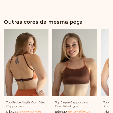
Outras cores da mesma peça
Top Jaque Argila Com Viés
Top Jaque Cappuccino
Top Ja
Cappuccino
Com Viés Argila
Romã
R$67,12
16% OFF SÓ HOJE
R$67,12
16% OFF SÓ HOJE
R$67,