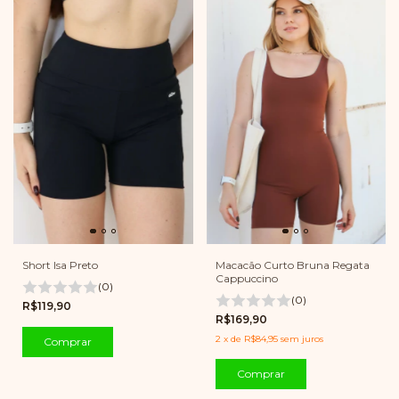
Short Isa Preto
Macacão Curto Bruna Regata
Cappuccino
(0)
(0)
R$119,90
R$169,90
2
x
de
R$84,95
sem juros
Comprar
Comprar