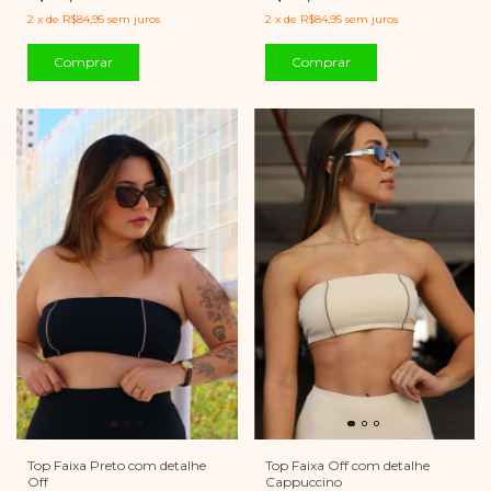
2
x
de
R$84,95
sem juros
2
x
de
R$84,95
sem juros
Comprar
Comprar
Top Faixa Preto com detalhe
Top Faixa Off com detalhe
Off
Cappuccino