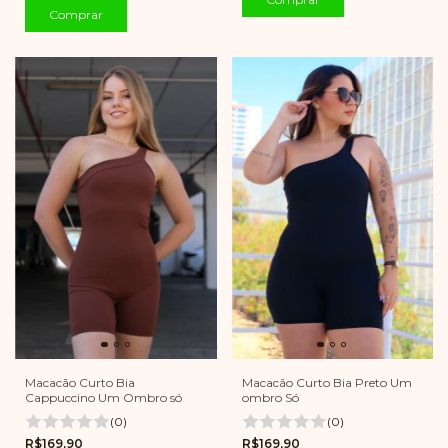
Comprar
Macacão Curto Bia
Macacão Curto Bia Preto Um
Cappuccino Um Ombro só
ombro Só
(0)
(0)
R$169,90
R$169,90