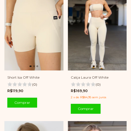
Calça Laura Off White
Short Isa Off White
(0)
(0)
R$169,90
R$119,90
2
x
de
R$84,95
sem juros
Comprar
Comprar