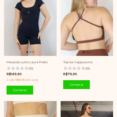
Top Isa Cappuccino
Macacão curto Laura Preto
(0)
(0)
R$79,90
R$169,90
2
x
de
R$84,95
sem juros
Comprar
Comprar