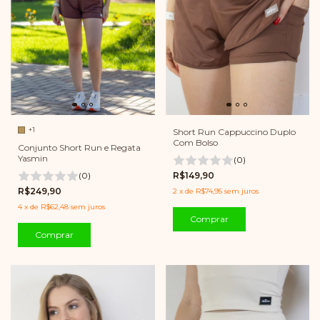
+1
Short Run Cappuccino Duplo
Com Bolso
Conjunto Short Run e Regata
Yasmin
(0)
R$149,90
(0)
R$249,90
2
x
de
R$74,95
sem juros
4
x
de
R$62,48
sem juros
Comprar
Comprar