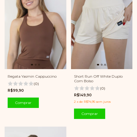
Short Run Off White Duplo
Regata Yasmin Cappuccino
Com Bolso
(0)
(0)
R$99,90
R$149,90
2
x
de
R$74,95
sem juros
Comprar
Comprar