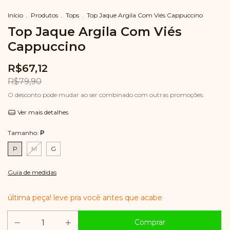
Início
.
Produtos
.
Tops
.
Top Jaque Argila Com Viés Cappuccino
Top Jaque Argila Com Viés
Cappuccino
R$67,12
R$79,90
O desconto pode mudar ao ser combinado com outras promoções.
Ver mais detalhes
Tamanho:
P
P
M
G
Guia de medidas
última peça! leve pra você antes que acabe