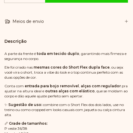
Meios de envio
Descrição
A parte da frente é
toda em tecido duplo
, garantindo mais firmeza e
segurança no corpo.
Ele foi criado nas
mesmas cores do Short Flex dupla face
, ou seja:
você vira o short, troca a vibe do look e o top continua perfeito com as
duas opções de cor.
Conta com
entrada para bojo removível
,
alças com regulador
pra
ajustar na altura ideal e
outras alças com elástico
, que se moldam ao
corpo e dão aquele ajuste perfeito sem apertar.
✨
Sugestão de uso:
combine com o Short Flex dos dois lados, use no
treino ou como cropped em looks casuais com jaqueta ou calça cintura
alta.
📏
Grade de tamanhos:
P veste 36/38