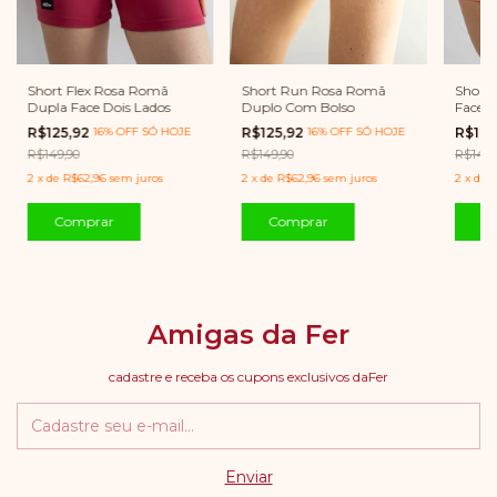
Short 
Short Flex Rosa Romã
Short Run Rosa Romã
Face D
Dupla Face Dois Lados
Duplo Com Bolso
R$125
R$125,92
16% OFF SÓ HOJE
R$125,92
16% OFF SÓ HOJE
R$149,
R$149,90
R$149,90
2
x
de
R
2
x
de
R$62,96
sem juros
2
x
de
R$62,96
sem juros
C
Comprar
Comprar
Amigas da Fer
cadastre e receba os cupons exclusivos daFer