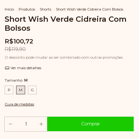
Início
.
Produtos
.
Shorts
.
Short Wish Verde Cidreira Com Bolsos
Short Wish Verde Cidreira Com
Bolsos
R$100,72
R$119,90
O desconto pode mudar ao ser combinado com outras promoções.
Ver mais detalhes
Tamanho:
M
P
M
G
Guia de medidas