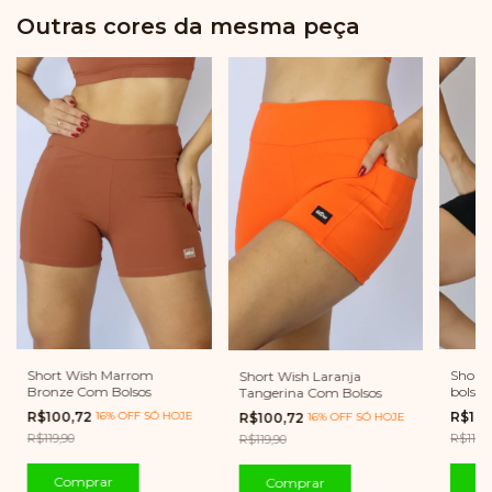
Outras cores da mesma peça
Short
Short Wish Marrom
Short Wish Laranja
bolso
Bronze Com Bolsos
Tangerina Com Bolsos
R$10
R$100,72
16% OFF SÓ HOJE
R$100,72
16% OFF SÓ HOJE
R$119,9
R$119,90
R$119,90
C
Comprar
Comprar