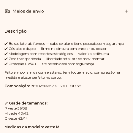
Meios de envio
Descrição
✔️ Bolsos laterais fundos — cabe celular e itens pessoais com segurança
✔️ Cós alto e duplo — firme na cintura sem enrolar ou descer
✔️ Modelagem com recortes estratégicos — valoriza a silhueta
✔️ Zero transparência — liberdade total pra se movimentar
✔️ Proteção UV50+ — treine sob o sol com segurança
Feito em poliamida com elastano, tem toque macio, compressão na
medida e ajuste perfeito no corpo.
Composição:
88% Poliamida | 12% Elastano
📏
Grade de tamanhos:
P veste 36/38
M veste 40/42
G veste 42/44
Medidas da modelo: veste M