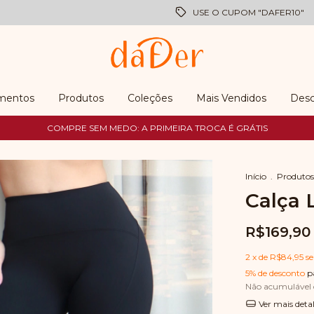
USE O CUPOM "DAFER10"
mentos
Produtos
Coleções
Mais Vendidos
Desc
COMPRE SEM MEDO: A PRIMEIRA TROCA É GRÁTIS
Início
.
Produtos
Calça 
R$169,90
2
x de
R$84,95
s
5% de desconto
p
Não acumulável
Ver mais deta