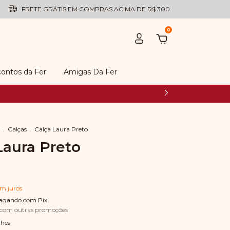
FRETE GRÁTIS EM COMPRAS ACIMA DE R$ 300
0
ontos da Fer
Amigas Da Fer
.
Calças
.
Calça Laura Preto
Laura Preto
em juros
agando com Pix
 com outras promoções
lhes