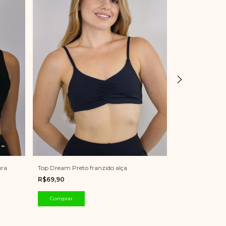
Top Dream Preto franzido alça
ura
Top Faixa Tomar
R$69,90
R$69,90
Comprar
Comprar