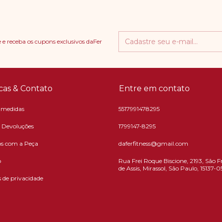
 e receba os cupons exclusivos daFer
icas & Contato
Entre em contato
 medidas
5517991478295
e Devoluções
1799147-8295
s com a Peça
daferfitness@gmail.com
o
Rua Frei Roque Biscione, 2193, São F
de Assis, Mirassol, São Paulo, 15137-0
s de privacidade