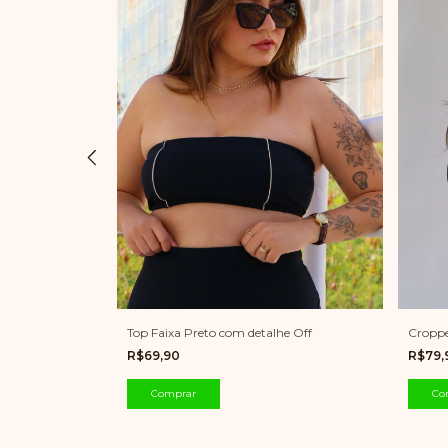
Top Faixa Preto com detalhe Off
 Preto
Croppe
R$69,90
R$79
Comprar
Co