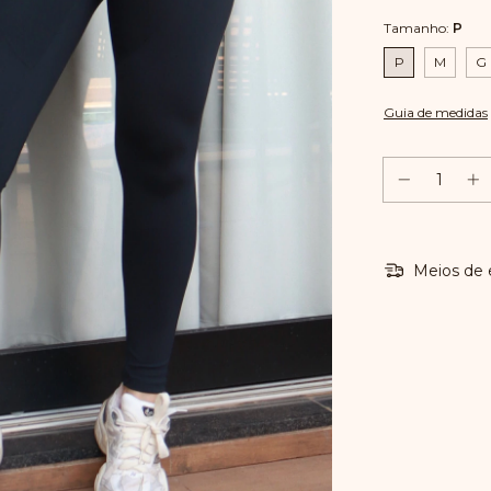
Tamanho:
P
P
M
G
Guia de medidas
Meios de 