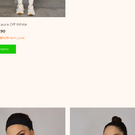
Laura Off White
,90
$84,95
sem juros
mprar