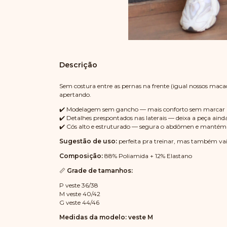
Descrição
Sem costura entre as pernas na frente (igual nossos maca
apertando.
✔️ Modelagem sem gancho — mais conforto sem marcar
✔️ Detalhes prespontados nas laterais — deixa a peça aind
✔️ Cós alto e estruturado — segura o abdômen e mantém
Sugestão de uso:
perfeita pra treinar, mas também vai 
Composição:
88% Poliamida + 12% Elastano
📏
Grade de tamanhos:
P veste 36/38
M veste 40/42
G veste 44/46
Medidas da modelo: veste M