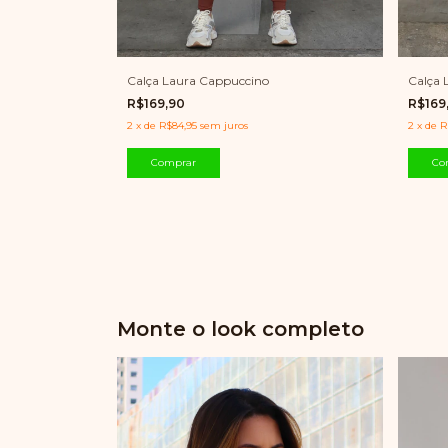
Calça Laura Cappuccino
Calça 
R$169,90
R$169
2
x
de
R$84,95
sem juros
2
x
de
R
Comprar
Co
Monte o look completo